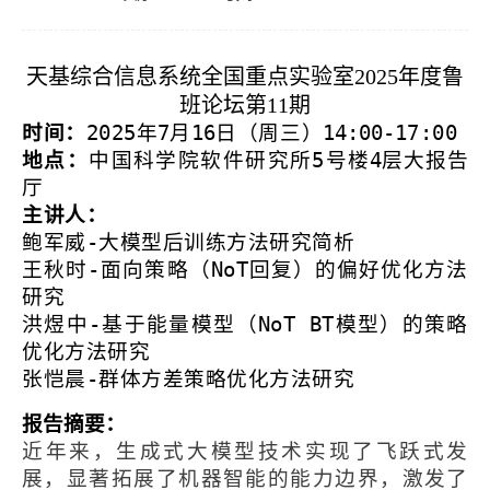
天基综合信息系统全国重点实验室
2025
年度鲁
班论坛第
11
期
时间：
2025
年
7
月
1
6
日（周三）
14:00-1
7
:00
地点：
中国科学院软件研究所
5
号楼
4
层大报告
厅
主讲人：
鲍军威
-
大模型后训练方法研究简析
王秋时
-
面向策略（
NoT
回复）的偏好优化方法
研究
洪煜中
-
基于能量模型（
NoT BT
模型）的策略
优化方法研究
张恺晨
-
群体方差策略优化方法研究
报告摘要：
近年来，生成式大模型技术实现了飞跃式发
展，显著拓展了机器智能的能力边界，激发了