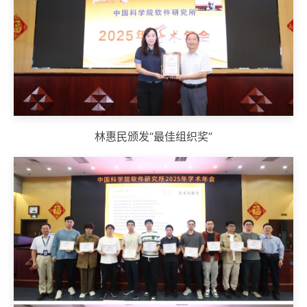
林惠民颁发“最佳组织奖”