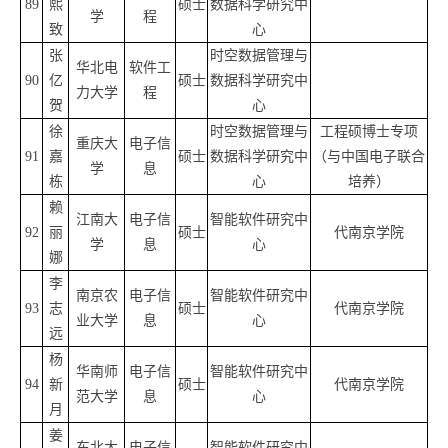
89
熙
硕士
数据科学研究中
学
程
致
心
张
时空数据管理与
华北电
软件工
90
亿
硕士
数据科学研究中
力大学
程
贺
心
徐
时空数据管理与
工程硕博士专项
重庆大
电子信
91
嘉
硕士
数据科学研究中
（与中国电子联合
学
息
栋
心
培养）
赖
江南大
电子信
智能软件研究中
92
丽
硕士
代南京学院
学
息
心
娜
李
南京农
电子信
智能软件研究中
93
志
硕士
代南京学院
业大学
息
心
远
杨
华南师
电子信
智能软件研究中
94
新
硕士
代南京学院
范大学
息
心
月
姜
东北大
电子信
智能软件研究中