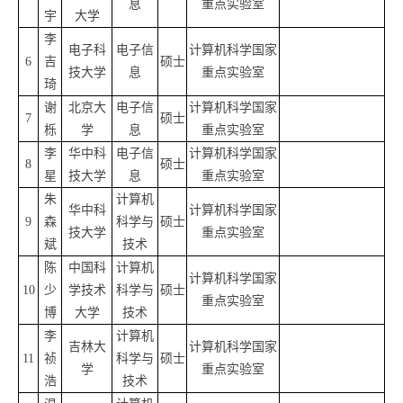
息
重点实验室
宇
大学
李
电子科
电子信
计算机科学国家
6
吉
硕士
技大学
息
重点实验室
琦
谢
北京大
电子信
计算机科学国家
7
硕士
栎
学
息
重点实验室
李
华中科
电子信
计算机科学国家
8
硕士
星
技大学
息
重点实验室
朱
计算机
华中科
计算机科学国家
9
森
科学与
硕士
技大学
重点实验室
斌
技术
陈
中国科
计算机
计算机科学国家
10
少
学技术
科学与
硕士
重点实验室
博
大学
技术
李
计算机
吉林大
计算机科学国家
11
祯
科学与
硕士
学
重点实验室
浩
技术