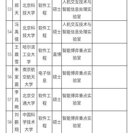
人机交互技术与
郑
北京科
软件工
53
硕士
智能信息处理实
天
技大学
程
验室
冯
人机交互技术与
北京科
软件工
54
禹
硕士
智能信息处理实
技大学
程
倩
验室
王
哈尔滨
软件工
智能博弈重点实
55
晨
工业大
直博
程
验室
雪
学
朱
南京航
电子信
智能博弈重点实
56
家
空航天
硕士
息
验室
震
大学
李
北京交
软件工
智能博弈重点实
57
兆
硕士
通大学
程
验室
飏
刘
中国科
软件工
智能博弈重点实
58
鹏
学技术
硕士
程
验室
翔
大学