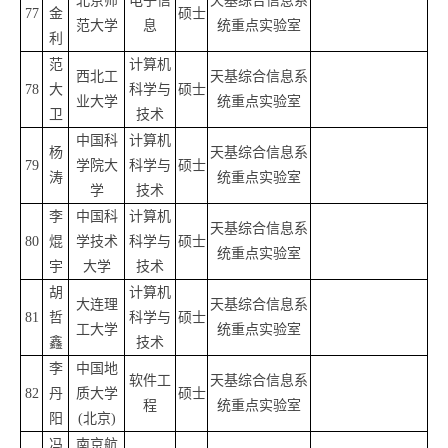
北京师
电子信
天基综合信息系
77
金
硕士
范大学
息
统重点实验室
利
范
计算机
西北工
天基综合信息系
78
大
科学与
硕士
业大学
统重点实验室
卫
技术
中国科
计算机
杨
天基综合信息系
79
学院大
科学与
硕士
涛
统重点实验室
学
技术
李
中国科
计算机
天基综合信息系
80
焜
学技术
科学与
硕士
统重点实验室
宇
大学
技术
胡
计算机
大连理
天基综合信息系
81
哲
科学与
硕士
工大学
统重点实验室
鑫
技术
李
中国地
软件工
天基综合信息系
82
丹
质大学
硕士
程
统重点实验室
阳
(北京)
冯
南京航