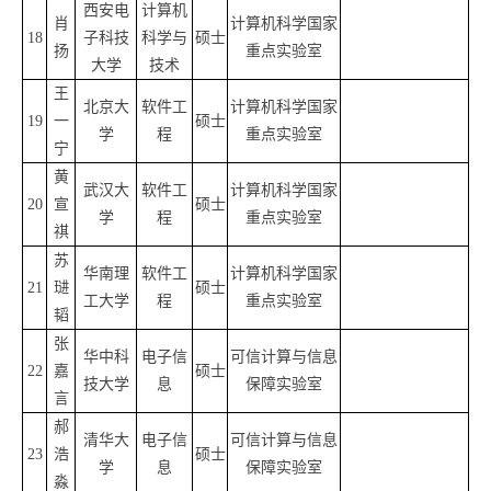
西安电
计算机
肖
计算机科学国家
18
子科技
科学与
硕士
扬
重点实验室
大学
技术
王
北京大
软件工
计算机科学国家
19
一
硕士
学
程
重点实验室
宁
黄
武汉大
软件工
计算机科学国家
20
宣
硕士
学
程
重点实验室
祺
苏
华南理
软件工
计算机科学国家
21
琎
硕士
工大学
程
重点实验室
韬
张
华中科
电子信
可信计算与信息
22
嘉
硕士
技大学
息
保障实验室
言
郝
清华大
电子信
可信计算与信息
23
浩
硕士
学
息
保障实验室
淼