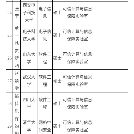
西安电
张
电子信
可信计算与信息
24
子科技
硕士
莹
息
保障实验室
大学
董
电子科
电子信
可信计算与信息
25
一
硕士
技大学
息
保障实验室
凡
贾
山东大
软件工
可信计算与信息
26
梦
硕士
学
程
保障实验室
涵
赵
武汉大
软件工
可信计算与信息
27
婧
硕士
学
程
保障实验室
雯
姚
四川大
软件工
可信计算与信息
28
佳
硕士
学
程
保障实验室
乐
许
清华大
网络空
可信计算与信息
29
钧
硕士
学
间安全
保障实验室
愉