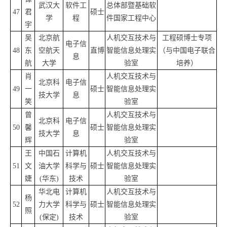
武汉大
软件工
总体部暨基础软
47
君
硕士
学
程
件国家工程中心
宇
吴
北京航
人机交互技术与
工程硕博士专项
电子信
48
东
空航天
直博
智能信息处理实
（与中国电子联合
息
航
大学
验室
培养）
肖
人机交互技术与
北京科
电子信
49
一
硕士
智能信息处理实
技大学
息
笑
验室
曾
人机交互技术与
北京科
电子信
50
馨
硕士
智能信息处理实
技大学
息
辉
验室
王
中国石
计算机
人机交互技术与
51
文
油大学
科学与
硕士
智能信息处理实
婕
(华东)
技术
验室
华北电
计算机
人机交互技术与
杨
52
力大学
科学与
硕士
智能信息处理实
照
(保定)
技术
验室