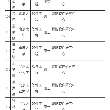
108
志
硕士
学
程
心
豪
包
青岛大
软件工
智能软件研究中
109
硕士
冉
学
程
心
童
南京大
软件工
智能软件研究中
110
瑜
硕士
学
程
心
嫣
曾
重庆大
软件工
智能软件研究中
111
子
硕士
学
程
心
瑄
王
北京工
软件工
智能软件研究中
112
梦
硕士
业大学
程
心
娜
徐
北京工
软件工
智能软件研究中
113
家
硕士
业大学
程
心
豪
钟
武汉大
软件工
智能软件研究中
114
祎
硕士
学
程
心