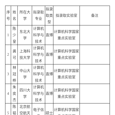
拟录
序
姓
所在大
拟录取
取类
拟录取实验室
备注
号
名
学
专业
型
陈
计算机
东北大
计算机科学国家
1
少
科学与
直博
学
重点实验室
皇
技术
计算机
龚
上海科
计算机科学国家
2
科学与
直博
可
技大学
重点实验室
技术
林
计算机
中山大
计算机科学国家
3
冠
科学与
直博
学
重点实验室
桦
技术
朱
计算机
四川大
计算机科学国家
4
奕
科学与
直博
学
重点实验室
杰
技术
陈
北京航
电子信
计算机科学国家
5
韬
空航天
硕士