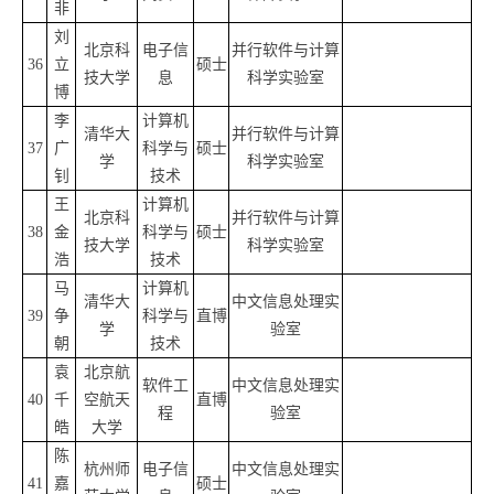
非
刘
北京科
电子信
并行软件与计算
36
立
硕士
技大学
息
科学实验室
博
李
计算机
清华大
并行软件与计算
37
广
科学与
硕士
学
科学实验室
钊
技术
王
计算机
北京科
并行软件与计算
38
金
科学与
硕士
技大学
科学实验室
浩
技术
马
计算机
清华大
中文信息处理实
39
争
科学与
直博
学
验室
朝
技术
袁
北京航
软件工
中文信息处理实
40
千
空航天
直博
程
验室
皓
大学
陈
杭州师
电子信
中文信息处理实
41
嘉
硕士