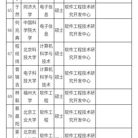
于
同济大
电子信
软件工程技术研
65
硕士
然
学
息
究开发中心
何
中国科
电子信
软件工程技术研
66
兆
学院大
硕士
息
究开发中心
典
学
程
计算机
北京科
软件工程技术研
67
经
科学与
硕士
技大学
究开发中心
纬
技术
曾
计算机
电子科
软件工程技术研
68
锦
科学与
硕士
技大学
究开发中心
吉
技术
林
福州大
软件工
软件工程技术研
69
硕士
毅
学
程
究开发中心
蔡
北京工
软件工
软件工程技术研
70
晨
硕士
业大学
程
究开发中心
阳
索
北京航
软件工
软件工程技术研