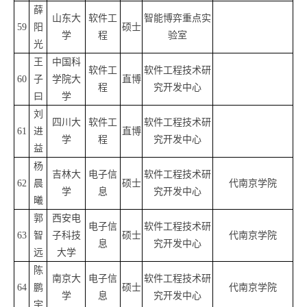
薛
山东大
软件工
智能博弈重点实
59
阳
硕士
学
程
验室
光
王
中国科
软件工
软件工程技术研
60
子
学院大
直博
程
究开发中心
曰
学
刘
四川大
软件工
软件工程技术研
61
进
直博
学
程
究开发中心
益
杨
吉林大
电子信
软件工程技术研
62
晨
硕士
代南京学院
学
息
究开发中心
曦
郭
西安电
电子信
软件工程技术研
63
智
子科技
硕士
代南京学院
息
究开发中心
远
大学
陈
南京大
电子信
软件工程技术研
64
鹏
硕士
代南京学院
学
息
究开发中心
宇