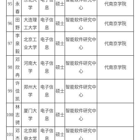
95
永
硕士
代南京学院
学
息
心
春
田
大连理
电子信
智能软件研究中
96
硕士
代南京学院
野
工大学
息
心
李
北京工
电子信
智能软件研究中
97
泉
硕士
代南京学院
业大学
息
心
毅
邓
河南大
电子信
智能软件研究中
98
欣
硕士
代南京学院
学
息
心
冉
许
郑州大
电子信
智能软件研究中
99
佳
硕士
学
息
心
凯
林
厦门大
电子信
智能软件研究中
100
志
硕士
学
息
心
骋
邓
北京邮
电子信
智能软件研究中
101
硕士
杰
电大学
息
心