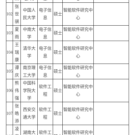
张
中国人
电子信
智能软件研究中
102
世
硕士
民大学
息
心
骐
夏
中南大
电子信
智能软件研究中
103
硕士
雨
学
息
心
王
清华大
电子信
智能软件研究中
104
瑞
硕士
学
息
心
康
谭
南京理
电子信
智能软件研究中
105
硕士
庆
工大学
息
心
熊
中国科
软件工
智能软件研究中
106
伟
学院大
硕士
程
心
强
学
张
西安交
软件工
智能软件研究中
107
皓
硕士
通大学
程
心
添
凌
湖南大
软件工
智能软件研究中