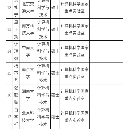
温
计算机
北京交
计算机科学国家
12
礼
科学与
硕士
通大学
重点实验室
宁
技术
周
计算机
南方科
计算机科学国家
13
正
科学与
硕士
技大学
重点实验室
扬
技术
计
计算机
中南大
计算机科学国家
14
理
科学与
硕士
学
重点实验室
强
技术
杨
计算机
南京大
计算机科学国家
15
范
科学与
硕士
学
重点实验室
芃
技术
张
计算机
湖南大
计算机科学国家
16
聪
科学与
硕士
学
重点实验室
懿
技术
白
计算机
北京科
计算机科学国家
17
宇
科学与
硕士
技大学
重点实验室
祥
技术