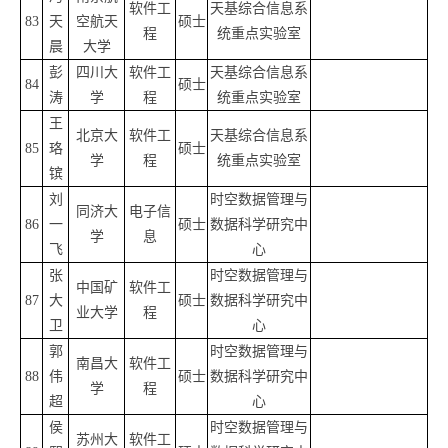
软件工
天基综合信息系
83
天
空航天
硕士
程
统重点实验室
晨
大学
彭
四川大
软件工
天基综合信息系
84
硕士
涛
学
程
统重点实验室
王
北京大
软件工
天基综合信息系
85
珞
硕士
学
程
统重点实验室
镔
刘
时空数据管理与
同济大
电子信
86
一
硕士
数据科学研究中
学
息
飞
心
张
时空数据管理与
中国矿
软件工
87
大
硕士
数据科学研究中
业大学
程
卫
心
郭
时空数据管理与
南昌大
软件工
88
伟
硕士
数据科学研究中
学
程
超
心
侯
时空数据管理与
苏州大
软件工