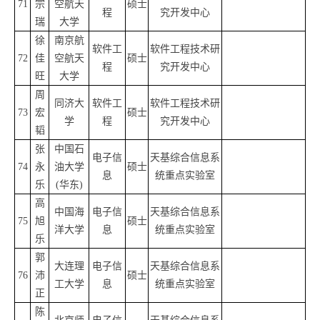
71
宗
空航天
硕士
程
究开发中心
瑞
大学
徐
南京航
软件工
软件工程技术研
72
佳
空航天
硕士
程
究开发中心
旺
大学
周
同济大
软件工
软件工程技术研
73
宏
硕士
学
程
究开发中心
韬
张
中国石
电子信
天基综合信息系
74
永
油大学
硕士
息
统重点实验室
乐
(华东)
高
中国海
电子信
天基综合信息系
75
旭
硕士
洋大学
息
统重点实验室
乐
郭
大连理
电子信
天基综合信息系
76
沛
硕士
工大学
息
统重点实验室
正
陈