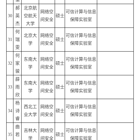
郝
北京航
网络空
可信计算与信息
30
英
空航天
硕士
间安全
保障实验室
杰
大学
何
北京大
网络空
可信计算与信息
31
瑞
硕士
学
间安全
保障实验室
雯
何
东南大
网络空
可信计算与信息
32
家
硕士
学
间安全
保障实验室
骏
薛
东南大
网络空
可信计算与信息
33
雨
硕士
学
间安全
保障实验室
欣
杨
西北工
网络空
可信计算与信息
34
诗
硕士
业大学
间安全
保障实验室
睿
曲
吉林大
网络空
可信计算与信息
35
若
硕士
学
间安全
保障实验室